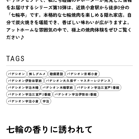
をお届けするシリーズ第10弾は、近鉄小倉駅から徒歩3分の
「七輪亭」です。本格的な七輪焼肉を楽しめる隠れ家店。自
分で炭火焼きを堪能でき、香ばしい味わいが広がりますよ。
アットホームな雰囲気の中で、極上の焼肉体験をぜひご覧く
ださい♪
TAGS
パデシオン
推しグルメ
睦備建設
パデシオン京都小倉
パデシオン伊勢田駅前
パデシオン大久保ザ・マスターレジデンス
パデシオン宇治木幡
パデシオン木幡駅前
パデシオン宇治三室戸1番館
パデシオン宇治三室戸2番館
パデシオン宇治伊勢田I番館
パデシオン宇治小倉
宇治
七輪の香りに誘われて