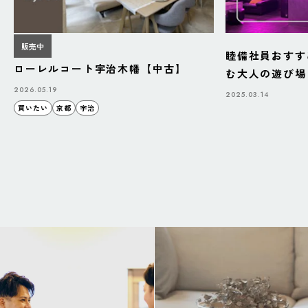
販売中
睦備社員おすす
ローレルコート宇治木幡【中古】
む大人の遊び場「B
BAZAAR」
2026.05.19
2025.03.14
買いたい
京都
宇治