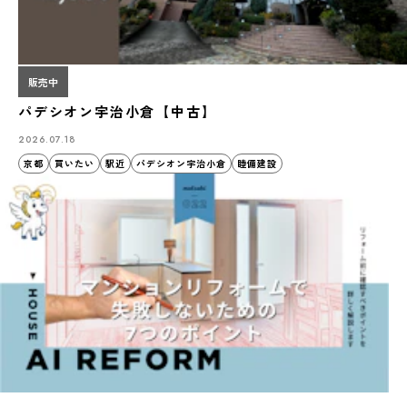
販売中
パデシオン宇治小倉【中古】
2026.07.18
京都
買いたい
駅近
パデシオン宇治小倉
睦備建設