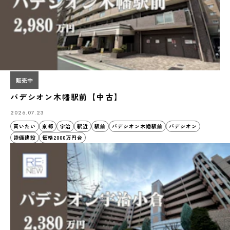
販売中
パデシオン木幡駅前【中古】
2026.07.23
買いたい
京都
宇治
駅近
駅前
パデシオン木幡駅前
パデシオン
睦備建設
価格2000万円台