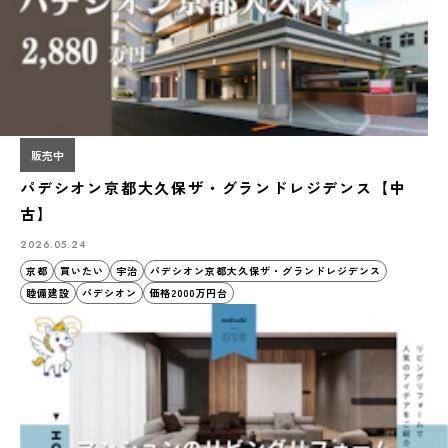
販売中
パデシオン京都大久保ザ・グランドレジデンス【中
古】
2026.05.24
京都
買いたい
宇治
パデシオン京都大久保ザ・グランドレジデンス
睦備建設
パデシオン
価格2000万円台