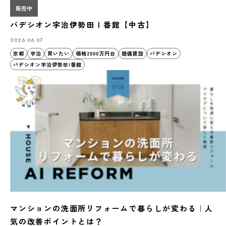
販売中
パデシオン宇治伊勢田Ⅰ番館【中古】
2026.06.07
京都
宇治
買いたい
価格2000万円台
睦備建設
パデシオン
パデシオン宇治伊勢田I番館
マンションの洗面所リフォームで暮らしが変わる｜人
気の改善ポイントとは？