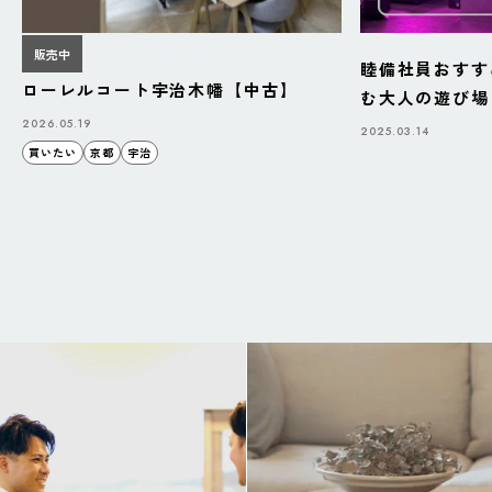
販売中
睦備社員おすす
ローレルコート宇治木幡【中古】
む大人の遊び場「B
BAZAAR」
2026.05.19
2025.03.14
買いたい
京都
宇治