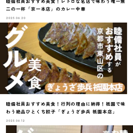
睦備社員おすすめ美食！レトロな名店で味わう唯一無
二の一杯「京一本店」のカレー中華
2025.06.20
睦備社員おすすめ美食！行列の理由に納得！祇園で味
わう絶品ひとくち餃子「ぎょうざ歩兵 祇園本店」
2025.06.12