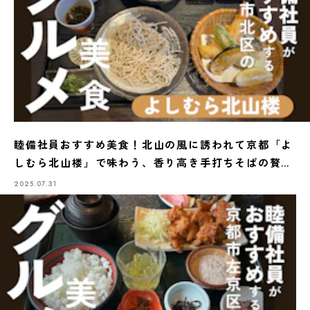
睦備社員おすすめ美食！北山の風に誘われて京都「よ
しむら北山楼」で味わう、香り高き手打ちそばの贅沢
時間
2025.07.31