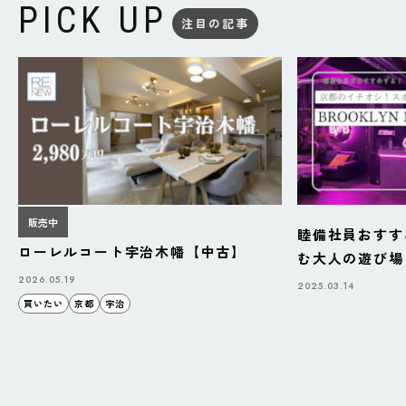
PICK UP
注目の記事
販売中
睦備社員おすす
ローレルコート宇治木幡【中古】
む大人の遊び場「B
BAZAAR」
2026.05.19
2025.03.14
買いたい
京都
宇治