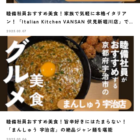
睦備社員おすすめ美食！家族で気軽に本格イタリア
ン！「Italian Kitchen VANSAN 伏見新堀川店」で
味わう至福のひととき
2025.03.07
睦備社員おすすめ美食！旨辛好きにはたまらない！
「まんしゅう 宇治店」の絶品ジャン麺を堪能
2025.03.06