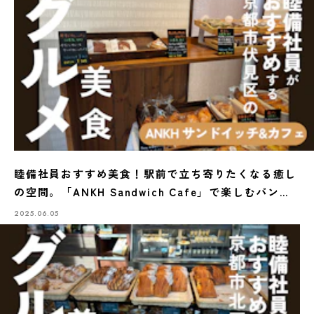
睦備社員おすすめ美食！駅前で立ち寄りたくなる癒し
の空間。「ANKH Sandwich Cafe」で楽しむパンと
洋菓子のご褒美時間
2025.06.05