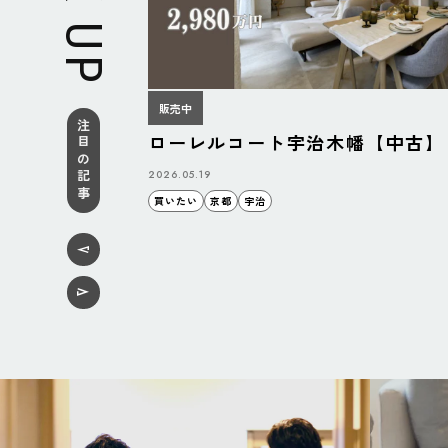
販売中
注目の記事
ローレルコート宇治木幡【中古】
2026.05.19
買いたい
京都
宇治