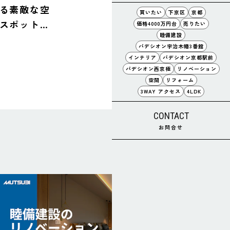
る素敵な空
買いたい
下京区
京都
スポット
価格4000万円台
売りたい
睦備建設
y Sfera】
パデシオン宇治木幡3番館
インテリア
パデシオン京都駅前
パデシオン西京極
リノベーション
空間
リフォーム
3WAY アクセス
4LDK
CONTACT
お問合せ