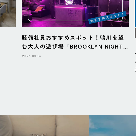
睦備社員おすすめスポット！鴨川を望
む大人の遊び場「BROOKLYN NIGHT
BAZAAR」
2025.03.14