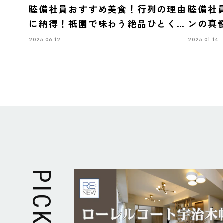
睦備社員おすすめ美食！行列の理由
睦備社
に納得！祇園で味わう絶品ひとくち
ンの真
餃子「ぎょうざ歩兵 祇園本店」
の「札
2025.06.12
2025.01.14
PICK UP