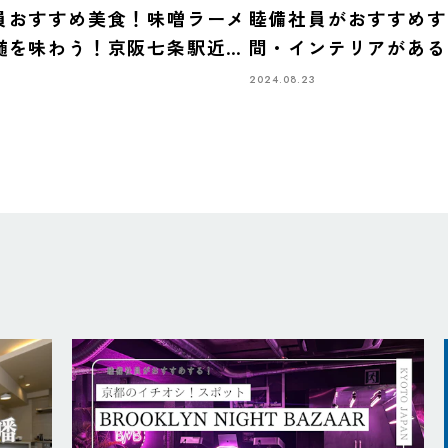
員おすすめ美食！味噌ラーメ
睦備社員がおすすめす
髄を味わう！京阪七条駅近く
間・インテリアがある
幌ラーメン柳」
vol.2【Cafe DOnG b
2024.08.23