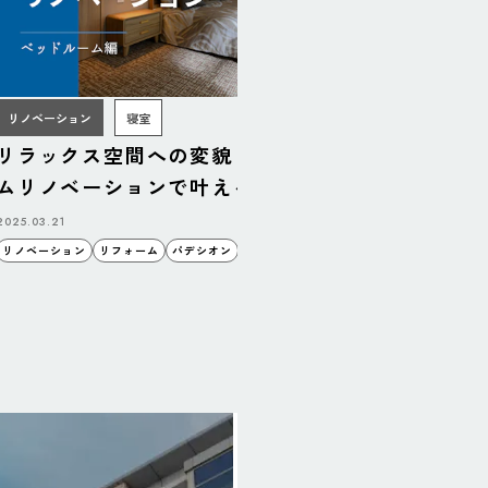
リノベーション
寝室
リラックス空間への変貌！ベッドルー
リフォー
ムリノベーションで叶える理想の寝室
ダンキッ
2025.03.21
2025.03.14
リノベーション
リフォーム
パデシオン
空間
睦備建設