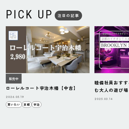
PICK UP
注目の記事
販売中
睦備社員おすす
ローレルコート宇治木幡【中古】
む大人の遊び場「B
BAZAAR」
2026.05.19
2025.03.14
買いたい
京都
宇治