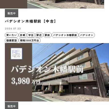
販売中
パデシオン木幡駅前【中古】
2026.07.23
買いたい
京都
宇治
駅近
駅前
パデシオン木幡駅前
パデシオン
睦備建設
価格2000万円台
販売中