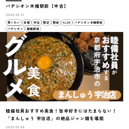
パデシオン木幡駅前【中古】
2026.03.31
買いたい
京都
宇治
駅近
駅前
4LDK
パデシオン木幡駅前
パデシオン
睦備建設
睦備社員おすすめ美食！旨辛好きにはたまらない！
「まんしゅう 宇治店」の絶品ジャン麺を堪能
2025.03.06