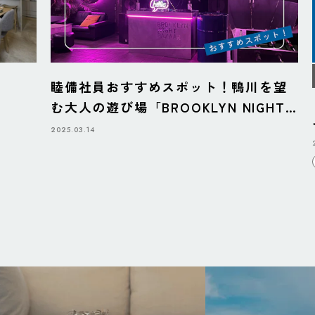
睦備社員おすすめスポット！鴨川を望
む大人の遊び場「BROOKLYN NIGHT
BAZAAR」
2025.03.14