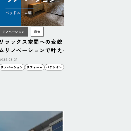
リノベーション
寝室
リラックス空間への変貌！ベッドルー
リフォー
ムリノベーションで叶える理想の寝室
ダンキッ
2025.03.21
2025.03.14
リノベーション
リフォーム
パデシオン
空間
睦備建設