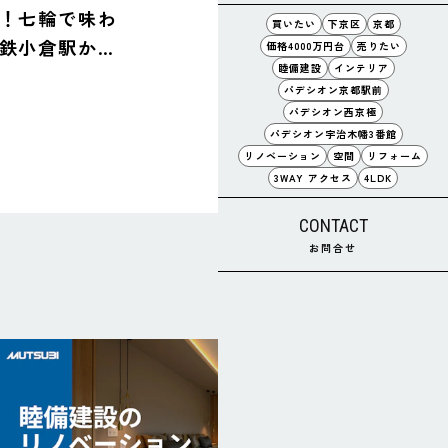
！七輪で味わ
買いたい
下京区
京都
鉄小倉駅から
価格4000万円台
売りたい
睦備建設
インテリア
パデシオン京都駅前
パデシオン西京極
パデシオン宇治木幡3番館
リノベーション
空間
リフォーム
3WAY アクセス
4LDK
CONTACT
お問合せ