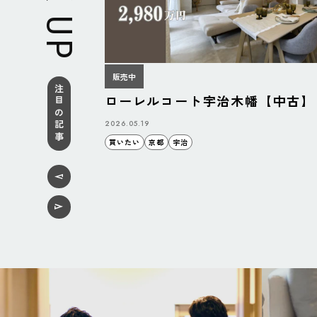
販売中
注目の記事
ローレルコート宇治木幡【中古】
2026.05.19
買いたい
京都
宇治