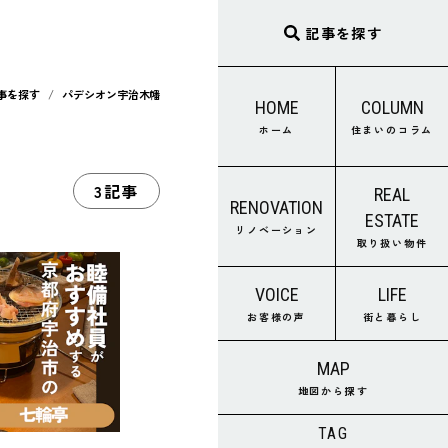
記事を探す
事を探す
パデシオン宇治木幡
HOME
COLUMN
ホーム
住まいのコラム
3記事
REAL
RENOVATION
ESTATE
リノベーション
取り扱い物件
VOICE
LIFE
お客様の声
街と暮らし
MAP
地図から探す
TAG