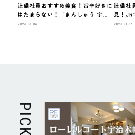
睦備社員おすすめ美食！旨辛好きに
睦備社
はたまらない！「まんしゅう 宇治
見！J
店」の絶品ジャン麺を堪能
ーYuj
2025.03.06
2025.01.08
PICK UP