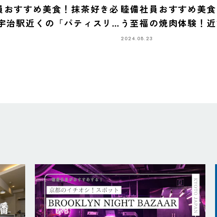
員おすすめ美食！抹茶好き必
睦備社員おすすめ美食
R宇治駅近くの「パティスリ
う至福の焼肉体験！近
i」で極上スイーツを堪能
すぐの『七輪亭』へ
2024.08.23