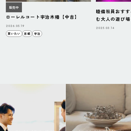
販売中
睦備社員おすす
ローレルコート宇治木幡【中古】
む大人の遊び場「B
BAZAAR」
2026.05.19
2025.03.14
買いたい
京都
宇治