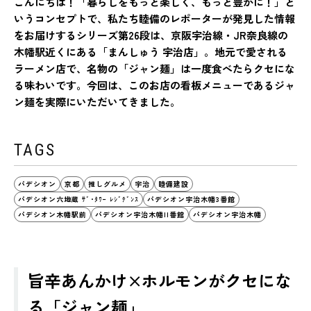
こんにちは！「暮らしをもっと楽しく、もっと豊かに！」と
いうコンセプトで、私たち睦備のレポーターが発見した情報
をお届けするシリーズ第26段は、京阪宇治線・JR奈良線の
木幡駅近くにある「まんしゅう 宇治店」。地元で愛される
ラーメン店で、名物の「ジャン麺」は一度食べたらクセにな
る味わいです。今回は、このお店の看板メニューであるジャ
ン麺を実際にいただいてきました。
TAGS
パデシオン
京都
推しグルメ
宇治
睦備建設
パデシオン六地蔵 ｻﾞ･ﾀﾜｰ ﾚｼﾞﾃﾞﾝｽ
パデシオン宇治木幡3番館
パデシオン木幡駅前
パデシオン宇治木幡II番館
パデシオン宇治木幡
旨辛あんかけ×ホルモンがクセにな
る「ジャン麺」