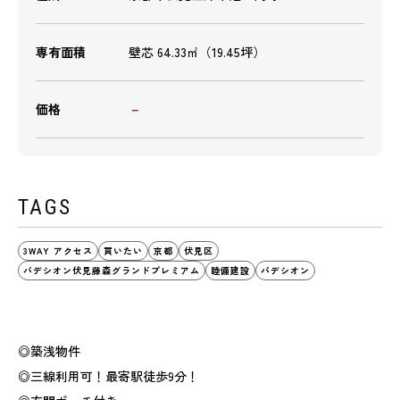
専有面積
壁芯 64.33㎡（19.45坪）
価格
－
TAGS
3WAY アクセス
買いたい
京都
伏見区
パデシオン伏見藤森グランドプレミアム
睦備建設
パデシオン
◎築浅物件
◎三線利用可！最寄駅徒歩9分！