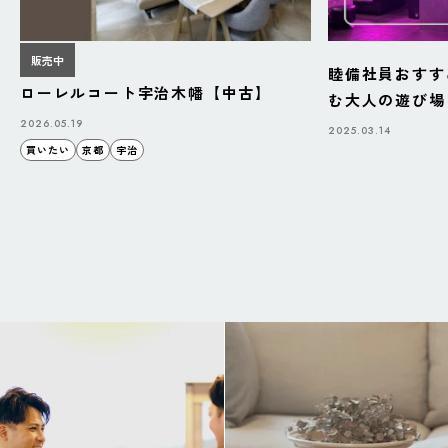
販売中
睦備社員おすす
ローレルコート宇治木幡【中古】
む大人の遊び場「B
BAZAAR」
2026.05.19
2025.03.14
買いたい
京都
宇治