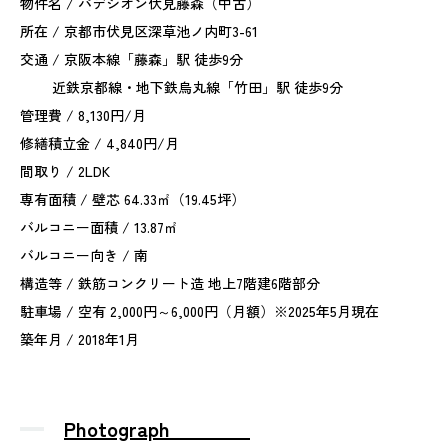
物件名 / パデシオン伏見藤森（中古）
所在 / 京都市伏見区深草池ノ内町3-61
交通 / 京阪本線「藤森」駅 徒歩9分
近鉄京都線・地下鉄烏丸線「竹田」駅 徒歩9分
管理費 / 8,130円/月
修繕積立金 / 4,840円/月
間取り / 2LDK
専有面積 / 壁芯 64.33㎡（19.45坪）
バルコニー面積 / 13.87㎡
バルコニー向き / 南
構造等 / 鉄筋コンクリート造 地上7階建6階部分
駐車場 / 空有 2,000円～6,000円（月額）※2025年5月現在
築年月 / 2018年1月
Photograph