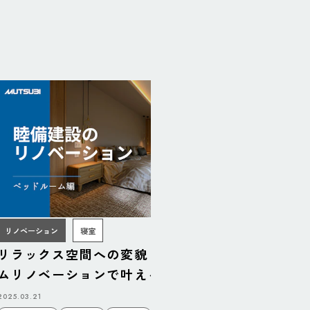
リノベーション
寝室
リラックス空間への変貌！ベッドルー
リフォー
ムリノベーションで叶える理想の寝室
ダンキッ
2025.03.21