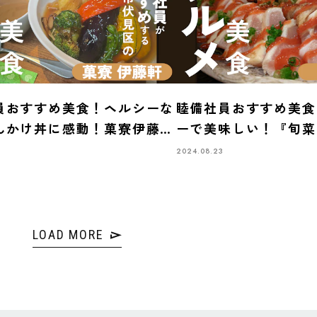
員おすすめ美食！ヘルシーな
睦備社員おすすめ美食
んかけ丼に感動！菓寮伊藤軒
ーで美味しい！『旬菜
ゆったりランチタイム
品料理を楽しむ夜
2024.08.23
LOAD MORE