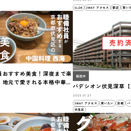
3LDK
3WAY アクセス
駅近
買い
員おすすめ美食！深夜まで楽
販売中
！地元で愛される本格中華
パデシオン伏見深草【
料理 西海」
2025.01.27
3WAY アクセス
買いたい
京都
パ
伏見区