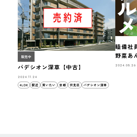
睦備社
野菜あ
販売中
本店で
2024.08.26
パデシオン深草【中古】
2024.11.24
4LDK
駅近
買いたい
京都
伏見区
パデシオン深草