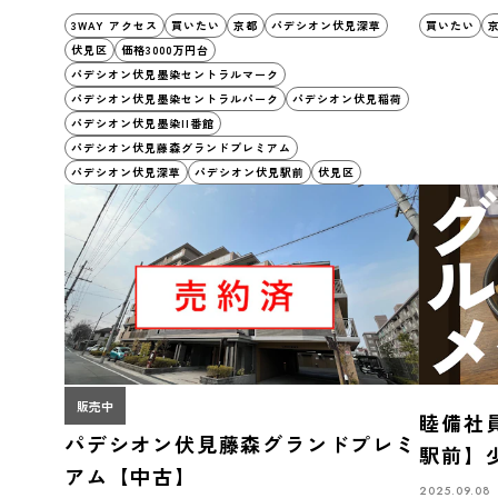
3WAY アクセス
買いたい
京都
パデシオン伏見深草
買いたい
伏見区
価格3000万円台
パデシオン伏見墨染セントラルマーク
パデシオン伏見墨染セントラルパーク
パデシオン伏見稲荷
パデシオン伏見墨染II番館
パデシオン伏見藤森グランドプレミアム
パデシオン伏見深草
パデシオン伏見駅前
伏見区
販売中
睦備社
パデシオン伏見藤森グランドプレミ
駅前】
アム【中古】
店「炭
2025.09.08