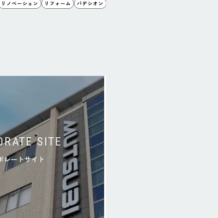
2025.03.14
リノベーション
リフォーム
パデシオン
空間
睦備建設
ORATE SITE
ポレートサイト