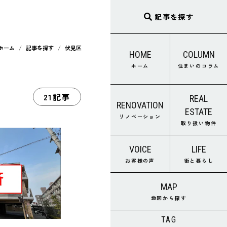
記事を探す
ホーム
記事を探す
伏見区
HOME
COLUMN
ホーム
住まいのコラム
21記事
REAL
RENOVATION
ESTATE
リノベーション
取り扱い物件
VOICE
LIFE
お客様の声
街と暮らし
MAP
地図から探す
TAG