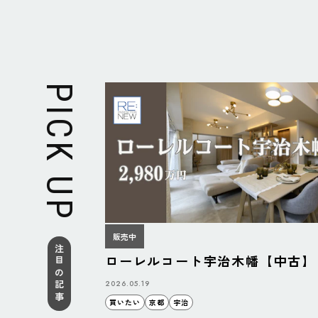
PICK UP
販売中
注目の記事
ローレルコート宇治木幡【中古】
2026.05.19
買いたい
京都
宇治