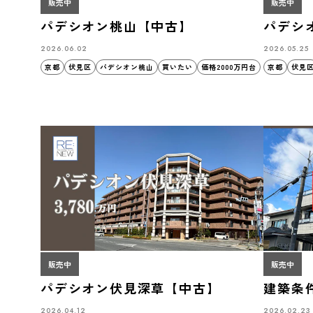
販売中
販売中
パデシオン桃山【中古】
パデシ
2026.06.02
2026.05.25
京都
伏見区
パデシオン桃山
買いたい
価格2000万円台
京都
伏見
販売中
販売中
パデシオン伏見深草【中古】
建築条
2026.04.12
2026.02.23