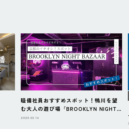
睦備社員おすすめスポット！鴨川を望
む大人の遊び場「BROOKLYN NIGHT
BAZAAR」
2025.03.14