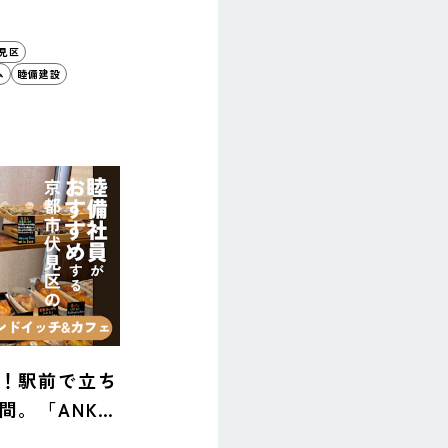
見区
ム
睦備建設
！駅前で立ち
間。「ANKH
」で楽しむパンと