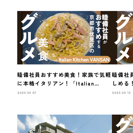
睦備社員おすすめ美食！家族で気軽
睦備社
に本格イタリアン！「Italian
しめる
Kitchen VANSAN 伏見新堀川店」
「中国
2025.03.07
2025.02.13
で味わう至福のひととき