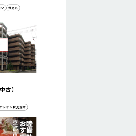
たい
伏見区
中古】
デシオン伏見深草