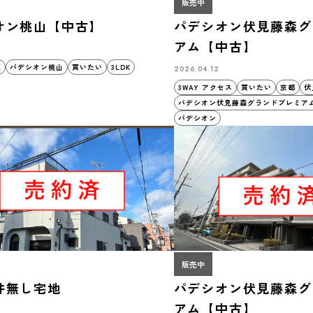
販売中
オン桃山【中古】
パデシオン伏見藤森グ
アム【中古】
区
パデシオン桃山
買いたい
3LDK
2026.04.12
3WAY アクセス
買いたい
京都
伏
パデシオン伏見藤森グランドプレミア
パデシオン
販売中
件無し宅地
パデシオン伏見藤森グ
アム【中古】