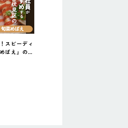
！スピーディ
めばえ』の絶