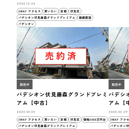
2025.12.04
3WAY アクセス
買いたい
京都
伏見区
パデシオン伏見藤森グランドプレミアム
睦備建設
パデシオン
販売中
販売中
パデシオン伏見藤森グランドプレミ
パデシ
アム【中古】
アム【
2025.05.30
2025.03.29
3WAY アクセス
買いたい
京都
伏見区
価格3000万円台
3WAY アク
パデシオン伏見藤森グランドプレミアム
パデシオン