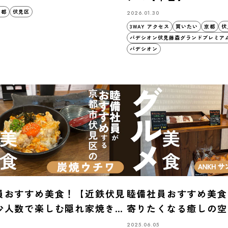
京都
伏見区
2026.01.30
3WAY アクセス
買いたい
京都
伏
パデシオン伏見藤森グランドプレミア
パデシオン
員おすすめ美食！【近鉄伏見
睦備社員おすすめ美食
少人数で楽しむ隠れ家焼き鳥
寄りたくなる癒しの空
焼ウチワ」で至福の夜
Sandwich Cafe
2025.06.05