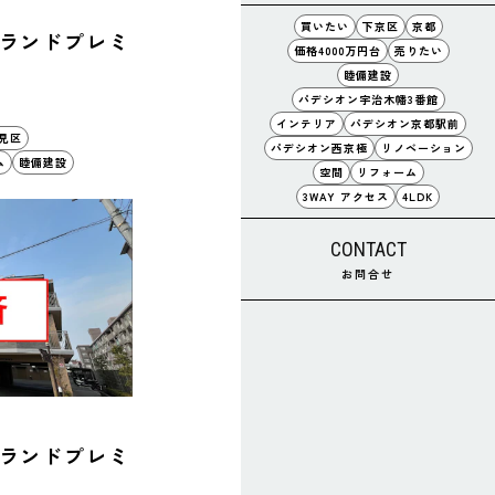
買いたい
下京区
京都
ランドプレミ
価格4000万円台
売りたい
睦備建設
パデシオン宇治木幡3番館
インテリア
パデシオン京都駅前
見区
パデシオン西京極
リノベーション
ム
睦備建設
空間
リフォーム
3WAY アクセス
4LDK
CONTACT
お問合せ
ランドプレミ