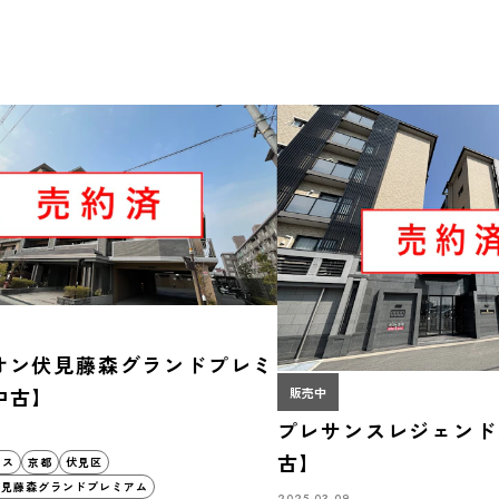
洋菓子のご褒美時間
オン伏見藤森グランドプレミ
中古】
販売中
プレサンスレジェンド
古】
セス
京都
伏見区
伏見藤森グランドプレミアム
2025.03.09