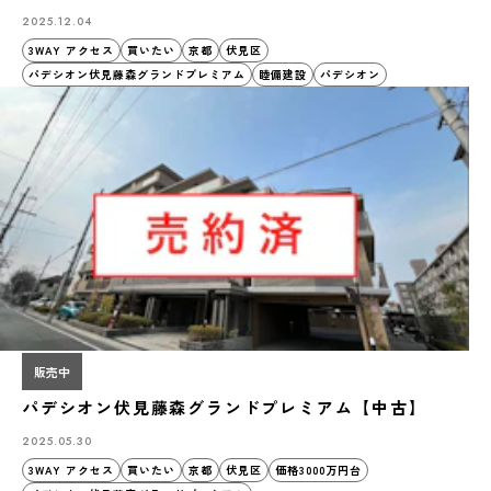
2025.12.04
3WAY アクセス
買いたい
京都
伏見区
パデシオン伏見藤森グランドプレミアム
睦備建設
パデシオン
販売中
パデシオン伏見藤森グランドプレミアム【中古】
2025.05.30
3WAY アクセス
買いたい
京都
伏見区
価格3000万円台