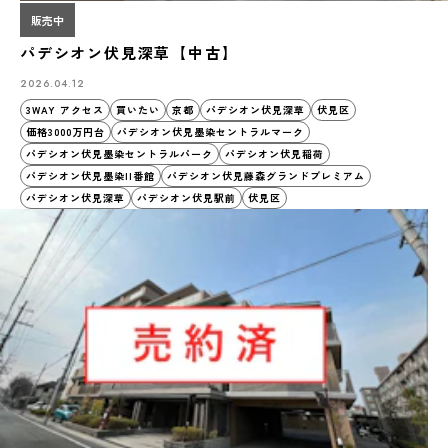
販売中
パデシオン伏見深草【中古】
2026.04.12
3WAY アクセス
買いたい
京都
パデシオン伏見深草
伏見区
価格3000万円台
パデシオン伏見墨染セントラルマーク
パデシオン伏見墨染セントラルパーク
パデシオン伏見稲荷
パデシオン伏見墨染II番館
パデシオン伏見藤森グランドプレミアム
パデシオン伏見深草
パデシオン伏見駅前
伏見区