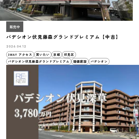
販売中
パデシオン伏見藤森グランドプレミアム【中古】
2026.04.12
3WAY アクセス
買いたい
京都
伏見区
パデシオン伏見藤森グランドプレミアム
睦備建設
パデシオン