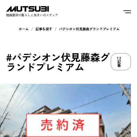
睦備建設の暮らしと住まいのメディア
ホーム
記事を探す
パデシオン伏見藤森グランドプレミアム
#パデシオン伏見藤森グ
12
記
ランドプレミアム
事