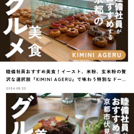
睦備社員おすすめ美食！イースト、米粉、玄米粉の贅
沢な選択肢『KIMINI AGERU』で味わう特別なドーナ
ツ
2024.08.23