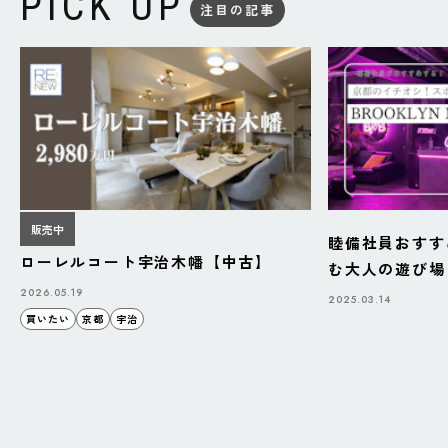
PICK UP
注目の記事
販売中
睦備社員おすす
ローレルコート宇治木幡【中古】
む大人の遊び場「B
BAZAAR」
2026.05.19
2025.03.14
買いたい
京都
宇治