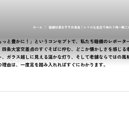
ホーム
睦備社員おすすめ美食！レトロな名店で味わう唯一無二
もっと豊かに！」というコンセプトで、私たち睦備のレポータ
は、四条大宮交差点のすぐそばに佇む、どこか懐かしさを感じる
ト、ガラス越しに見える温かな灯り、そして老舗ならではの風
の理由は、一度足を踏み入れればすぐにわかります。