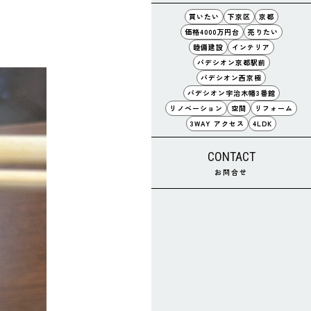
買いたい
下京区
京都
価格4000万円台
売りたい
睦備建設
インテリア
パデシオン京都駅前
パデシオン西京極
パデシオン宇治木幡3番館
リノベーション
空間
リフォーム
3WAY アクセス
4LDK
CONTACT
お問合せ