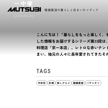
ー中華
睦備建設の暮らしと住まいのメディア
2025.06.20
こんにちは！「暮らしをもっと楽しく、
した情報をお届けするシリーズ第33段
料理店「京一本店」。レトロな赤いテン
まい。地元の人々に長年愛されてきたそ
TAGS
中京区
京都
推しグルメ
睦備建設
パデシオン