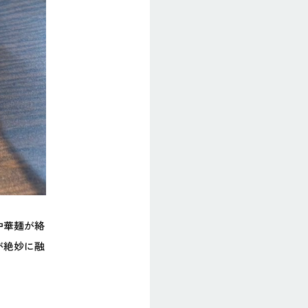
中華麺が絡
が絶妙に融