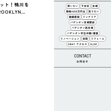
ット！鴨川を
買いたい
下京区
京都
OOKLYN
価格4000万円台
売りたい
睦備建設
インテリア
パデシオン京都駅前
パデシオン西京極
パデシオン宇治木幡3番館
リノベーション
空間
リフォーム
3WAY アクセス
4LDK
CONTACT
お問合せ