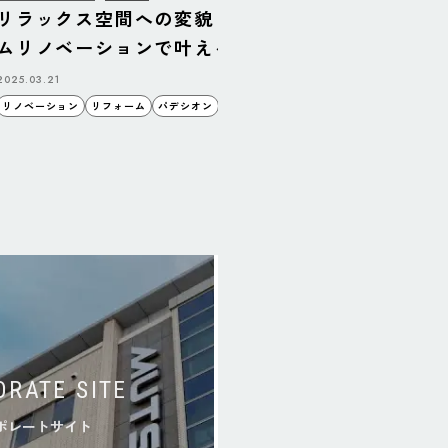
リラックス空間への変貌！ベッドルー
リフォー
ムリノベーションで叶える理想の寝室
ダンキッ
2025.03.21
2025.03.14
リノベーション
リフォーム
パデシオン
空間
睦備建設
ORATE SITE
ポレートサイト