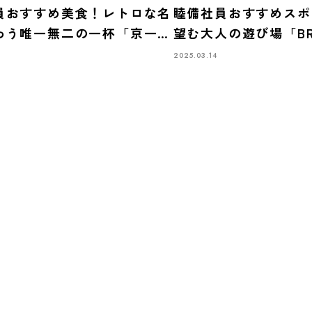
員おすすめ美食！レトロな名
睦備社員おすすめスポ
わう唯一無二の一杯「京一本
望む大人の遊び場「BR
カレー中華
NIGHT BAZAAR」
2025.03.14