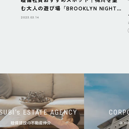
む大人の遊び場「BROOKLYN NIGHT
BAZAAR」
2025.03.14
SUBI’s ESTATE AGENCY
CORP
睦備建設の不動産仲介
コー