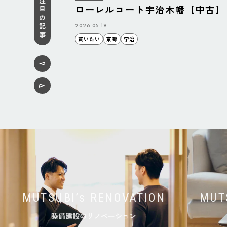
注目の記事
ローレルコート宇治木幡【中古】
2026.05.19
買いたい
京都
宇治
MUTSUBI’s RENOVATION
MUT
睦備建設のリノベーション