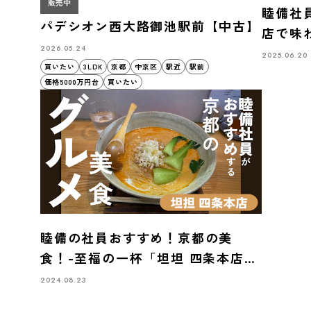
販売中
睦備社
パデシオン西大路御池駅前【中古】
店で味
2026.05.24
店」の
2025.06.20
買いたい
3LDK
京都
中京区
駅近
駅前
価格5000万円台
買いたい
睦備の社員おすすめ！京都の美
食！-至福の一杯「坦坦 四条本店」
で味わう極上担々麺-
2024.08.23