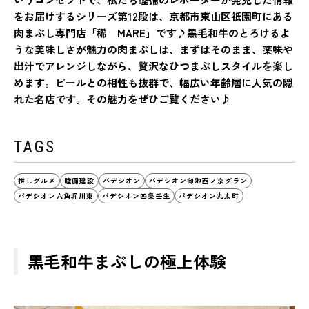
をお届けするシリーズ第12段は、京都市東山区祇園町にある
肉まぶし専門店「稀 MARE」です♪黒毛和牛のとろけるよ
うな美味しさが魅力の肉まぶしは、まずはそのまま、薬味や
出汁でアレンジしながら、贅沢なひつまぶしスタイルを楽し
めます。ビールとの相性も抜群で、幅広い年齢層に人気の隠
れた名店です。その魅力をぜひご覧ください♪
TAGS
推しグルメ
睦備建設
パデシオン
パデシオン御池西ノ京グラン
パデシオン六角堀川東
パデシオン四条壬生
パデシオン丸太町
黒毛和牛まぶしの極上体験