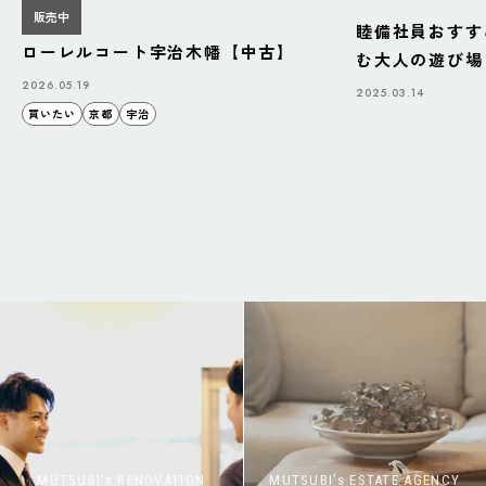
販売中
睦備社員おすす
ローレルコート宇治木幡【中古】
む大人の遊び場「B
BAZAAR」
2026.05.19
2025.03.14
買いたい
京都
宇治
MUTSUBI’s RENOVATION
MUTSUBI’s ESTATE AGENCY