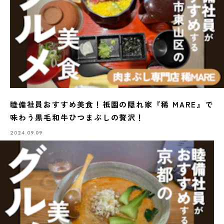
睦備社員おすすめ美食！祇園の隠れ家『稀 MARE』で
味わう黒毛和牛ひつまぶしの贅沢！
2024.09.09