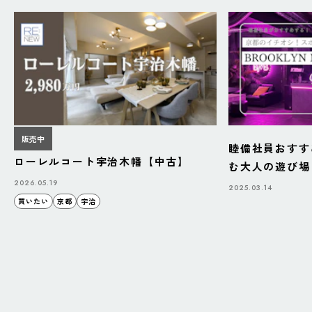
販売中
睦備社員おすす
ローレルコート宇治木幡【中古】
む大人の遊び場「B
BAZAAR」
2026.05.19
2025.03.14
買いたい
京都
宇治