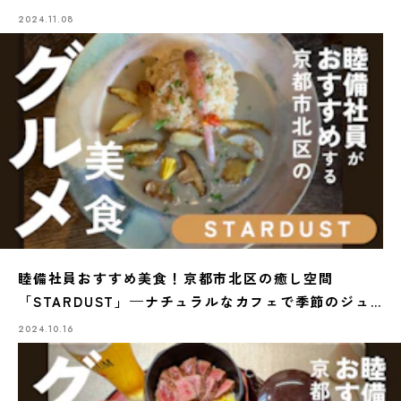
2024.11.08
睦備社員おすすめ美食！京都市北区の癒し空間
「STARDUST」—ナチュラルなカフェで季節のジュ
ースとランチを満喫
2024.10.16