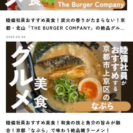
睦備社員おすすめ美食！炭火の香りがたまらない！京
都・北山「THE BURGER COMPANY」の絶品グルメ
バーガー
2025.02.06
睦備社員おすすめ美食！和食の技と魚介の旨みが融
合！京都「なぶら」で味わう絶品鯖ラーメン！