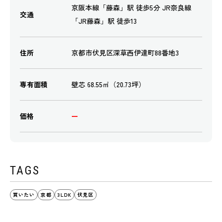
京阪本線「藤森」駅 徒歩5分 JR奈良線
交通
「JR藤森」駅 徒歩13
住所
京都市伏見区深草西伊達町88番地3
専有面積
壁芯 68.55㎡（20.73坪）
価格
ー
TAGS
買いたい
京都
3LDK
伏見区