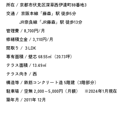
所在 / 京都市伏見区深草西伊達町88番地3
交通 / 京阪本線「藤森」駅 徒歩5分
JR奈良線「JR藤森」駅 徒歩13分
管理費 / 8,700円/月
修繕積立金 / 3,110円/月
間取り / ３LDK
専有面積 / 壁芯 68.55㎡（20.73坪）
テラス面積 / 13.49㎡
テラス向き / 西
構造等 / 鉄筋コンクリート造 5階建（3階部分）
駐車場 / 空無 2,000～5,000円（月額） ※2024年1月現在
築年月 / 2011年 12月