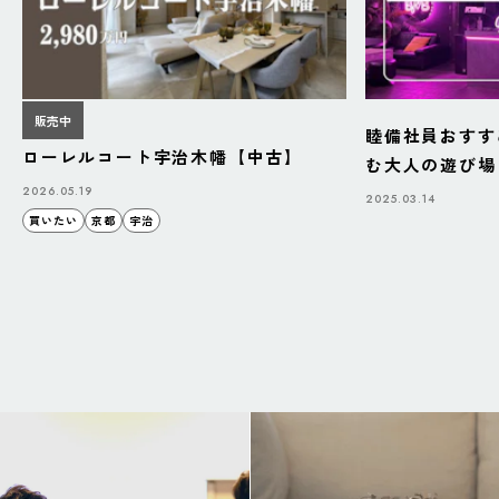
販売中
睦備社員おすす
ローレルコート宇治木幡【中古】
む大人の遊び場「B
BAZAAR」
2026.05.19
2025.03.14
買いたい
京都
宇治