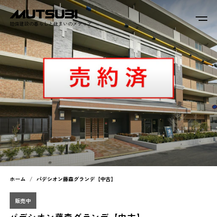
睦備建設の暮らしと住まいのメディア
ホーム
パデシオン藤森グランデ【中古】
販売中
パデシオン藤森グランデ【中古】