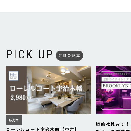
PICK UP
注目の記事
販売中
睦備社員おすす
ローレルコート宇治木幡【中古】