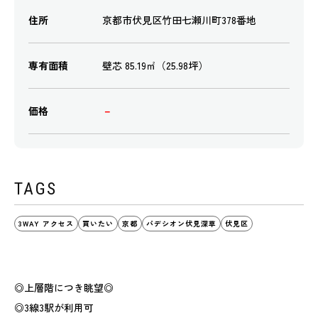
住所
京都市伏見区竹田七瀬川町378番地
専有面積
壁芯 85.19㎡（25.98坪）
価格
－
TAGS
3WAY アクセス
買いたい
京都
パデシオン伏見深草
伏見区
◎上層階につき眺望◎
◎3線3駅が利用可