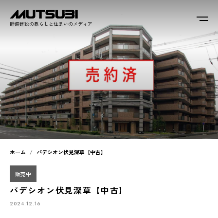
睦備建設の暮らしと住まいのメディア
ホーム
パデシオン伏見深草【中古】
販売中
パデシオン伏見深草【中古】
2024.12.16