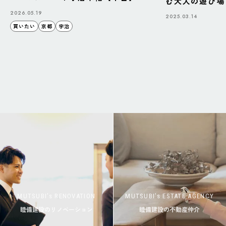
む大人の遊び場「B
BAZAAR」
2026.05.19
2025.03.14
買いたい
京都
宇治
MUTSUBI’s RENOVATION
MUTSUBI’s ESTATE AGENCY
睦備建設のリノベーション
睦備建設の不動産仲介