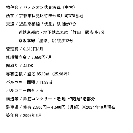
物件名 / パデシオン伏見深草（中古）
所在 / 京都市伏見区竹田七瀬川町378番地
交通 / 近鉄京都線「伏見」駅 徒歩7分
近鉄京都線・地下鉄烏丸線「竹田」駅 徒歩8分
京阪本線「墨染」駅 徒歩12分
管理費 / 6,610円/月
修繕積立金 / 3,650円/月
間取り / 4LDK
専有面積 / 壁芯 85.19㎡（25.98坪）
バルコニー面積 / 11.99㎡
バルコニー向き / 東
構造等 / 鉄筋コンクリート造 地上7階建5階部分
駐車場 / 空有 2,500円～4,500円（月額）※2024年10月現在
築年月 / 2006年6月