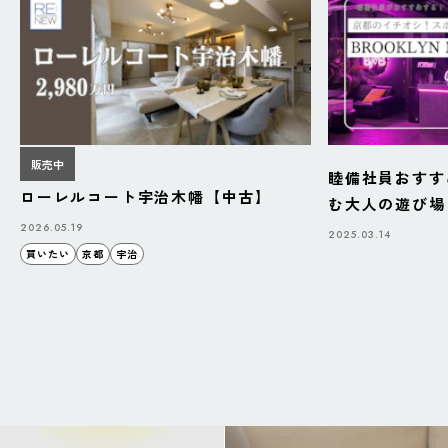
販売中
睦備社員おすす
ローレルコート宇治木幡【中古】
む大人の遊び場「B
BAZAAR」
2026.05.19
2025.03.14
買いたい
京都
宇治