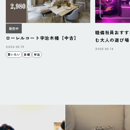
販売中
睦備社員おすす
ローレルコート宇治木幡【中古】
む大人の遊び場「B
BAZAAR」
2026.05.19
2025.03.14
買いたい
京都
宇治