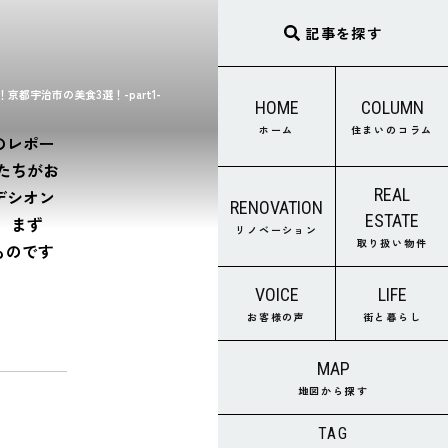
記事を探す
京都宇治市の美食3選！-part1-
HOME
COLUMN
ホーム
住まいのコラム
のレポー
たちがお
REAL
デシオン
RENOVATION
ESTATE
 まず
リノベーション
取り扱い物件
ものです
VOICE
LIFE
お客様の声
街と暮らし
MAP
地図から探す
TAG