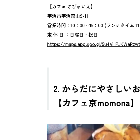
【カフェ さぴゅいえ】
宇治市宇治蔭山9-11
営業時間：10：00～15：00 (ランチタイム 11：
定 休 日 ：日曜日・祝日
https://maps.app.goo.gl/5u4VHPJKWaRzw
2. からだにやさし
【カフェ京momona】