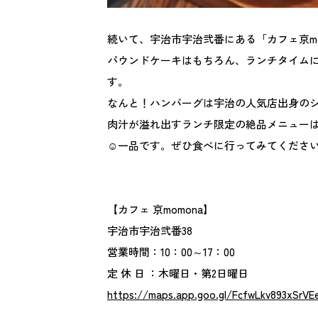
続いて、宇治市宇治弐番にある「カフェ京m
パウンドケーキはもちろん、ランチタイム
す。
なんと！ハンバーグは宇治の人気店出身の
肉汁が溢れ出すランチ限定の絶品メニュー
☺️一品です。ぜひ食べに行ってみてくださ
【カフェ 京momona】
宇治市宇治弐番38
営業時間：10：00～17：00
定 休 日 ：木曜日・第2日曜日
https://maps.app.goo.gl/FcfwLkv893xSrVE