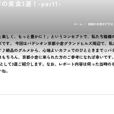
食3選！-part1-
ホーム
睦備の社員おすすめ！
と楽しく、もっと豊かに！」というコンセプトで、私たち睦備
ズです。 今回はパデシオン京都小倉グランドヒルズ周辺で、私
す♪絶品のグルメから、心地よいカフェでのひとときまで☺️パ
はもちろん、京都小倉に来られた方のご参考になれば幸いです。
t1として3選ご紹介します。なお、レポート内容は伺った当時の
いね。