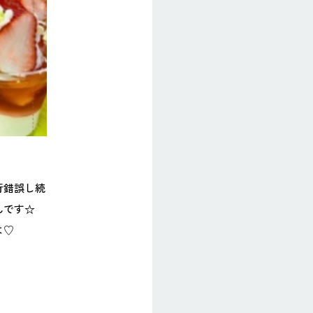
行錯誤し続
んです☆
よ♡