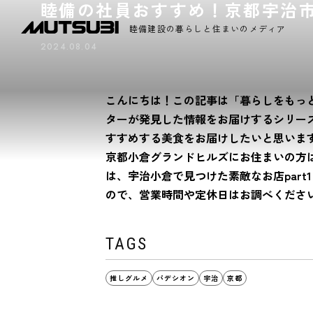
睦備の社員おすすめ！京都宇治市の美
睦備建設の暮らしと住まいのメディア
2024.08.04
こんにちは！この記事は「暮らしをもっ
ターが発見した情報をお届けするシリー
すすめする美食をお届けしたいと思いま
京都小倉グランドヒルズにお住まいの方
は、宇治小倉で見つけた素敵なお店par
ので、営業時間や定休日はお調べくださ
TAGS
推しグルメ
パデシオン
宇治
京都