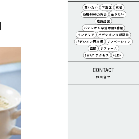
買いたい
下京区
京都
価格4000万円台
売りたい
睦備建設
】
パデシオン宇治木幡3番館
インテリア
パデシオン京都駅前
パデシオン西京極
リノベーション
空間
リフォーム
3WAY アクセス
4LDK
CONTACT
お問合せ