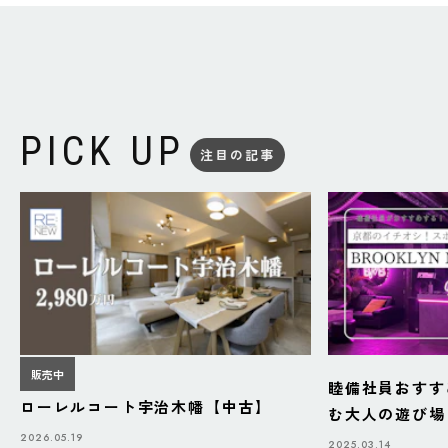
PICK UP
注目の記事
販売中
睦備社員おすす
ローレルコート宇治木幡【中古】
む大人の遊び場「B
BAZAAR」
2026.05.19
2025.03.14