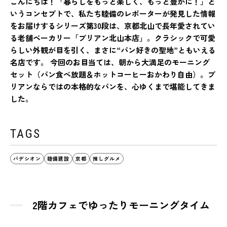
こんにちは！「暮らしをもっと楽しく、もっと豊かに！」と
いうコンセプトで、私たち睦備のレポーターが発見した情報
をお届けするシリーズ第30段は、京都北山で長年愛されてい
る老舗ベーカリー「ブリアン北山本店」。クラシックで可愛
らしい外観が目を引く、まさに“パン好きの聖地”ともいえる
名店です。 今回のお目当ては、朝から大満足のモーニング
セット（パン食べ放題＆ホットコーヒーおかわり自由）。ブ
リアンならではの本格的なパンを、心ゆくまで堪能してきま
した。
TAGS
パデシオン
睦備建設
京都
推しグルメ
2階カフェでゆったりモーニングタイム