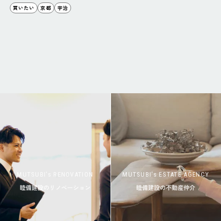
買いたい
京都
宇治
MUTSUBI’s RENOVATION
MUTSUBI’s ESTATE AGENCY
睦備建設のリノベーション
睦備建設の不動産仲介