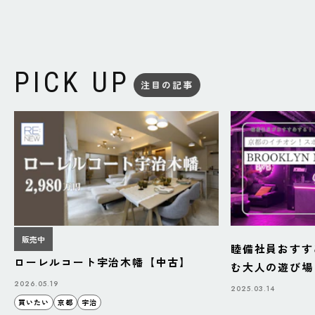
PICK UP
注目の記事
販売中
睦備社員おすす
ローレルコート宇治木幡【中古】
む大人の遊び場「B
BAZAAR」
2026.05.19
2025.03.14
買いたい
京都
宇治