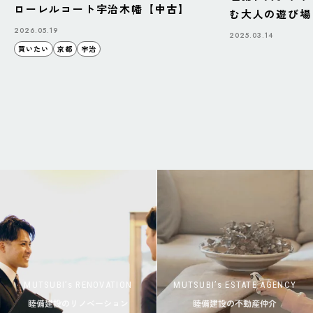
ローレルコート宇治木幡【中古】
む大人の遊び場「B
BAZAAR」
2026.05.19
2025.03.14
買いたい
京都
宇治
MUTSUBI’s RENOVATION
MUTSUBI’s ESTATE AGENCY
睦備建設のリノベーション
睦備建設の不動産仲介