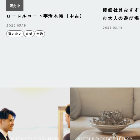
販売中
睦備社員おすす
ローレルコート宇治木幡【中古】
む大人の遊び場「B
BAZAAR」
2026.05.19
2025.03.14
買いたい
京都
宇治
MUTSUBI’s RENOVATION
MUTSUBI’s ESTATE AGENCY