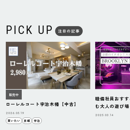
PICK UP
注目の記事
販売中
睦備社員おすす
ローレルコート宇治木幡【中古】
む大人の遊び場「B
BAZAAR」
2026.05.19
2025.03.14
買いたい
京都
宇治