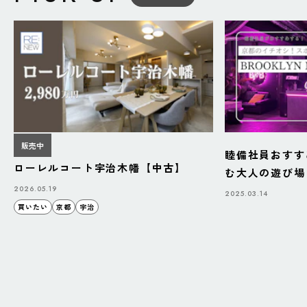
販売中
睦備社員おすす
ローレルコート宇治木幡【中古】
む大人の遊び場「B
BAZAAR」
2026.05.19
2025.03.14
買いたい
京都
宇治