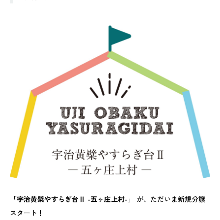
「宇治黄檗やすらぎ台Ⅱ -五ヶ庄上村-」
が、ただいま新規分譲
スタート！