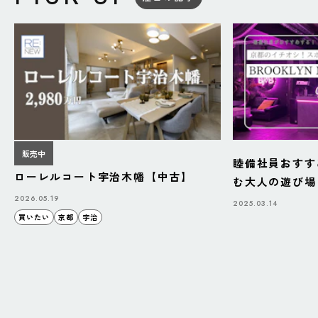
販売中
睦備社員おすす
ローレルコート宇治木幡【中古】
む大人の遊び場「B
BAZAAR」
2026.05.19
2025.03.14
買いたい
京都
宇治