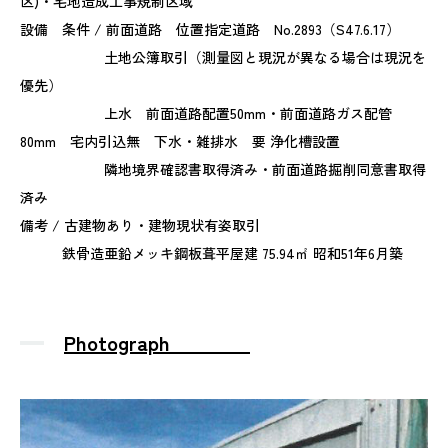
区)・宅地造成工事規制区域
設備 条件 / 前面道路 位置指定道路 No.2893（S47.6.17）
土地公簿取引（測量図と現況が異なる場合は現況を
優先）
上水 前面道路配置50mm・前面道路ガス配管
80mm 宅内引込無 下水・雑排水 要 浄化槽設置
隣地境界確認書取得済み・前面道路掘削同意書取得
済み
備考 / 古建物あり・建物現状有姿取引
鉄骨造亜鉛メッキ鋼板葺平屋建 75.94㎡ 昭和51年6月築
Photograph