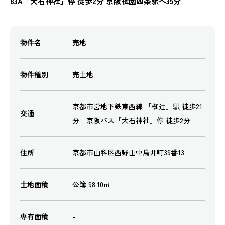
83A「大石神社」停 徒歩2分 京阪祇園四条駅へ35分
物件名
売地
物件種別
売土地
京都市営地下鉄東西線 「椥辻」駅 徒歩21
交通
分 京阪バス「大石神社」停 徒歩2分
住所
京都市山科区西野山中鳥井町39番13
土地面積
公簿 98.10㎡
専有面積
-