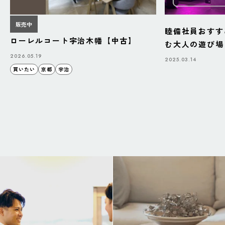
販売中
睦備社員おすす
ローレルコート宇治木幡【中古】
む大人の遊び場「B
BAZAAR」
2026.05.19
2025.03.14
買いたい
京都
宇治