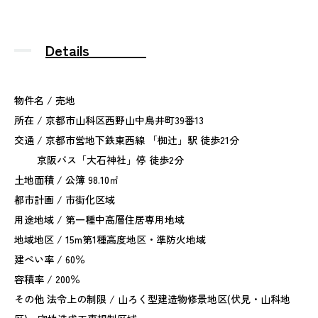
Details
物件名 / 売地
所在 / 京都市山科区西野山中鳥井町39番13
交通 / 京都市営地下鉄東西線 「椥辻」駅 徒歩21分
京阪バス「大石神社」停 徒歩2分
土地面積 / 公簿 98.10㎡
都市計画 / 市街化区域
用途地域 / 第一種中高層住居専用地域
地域地区 / 15m第1種高度地区・準防火地域
建ぺい率 / 60％
容積率 / 200％
その他 法令上の制限 / 山ろく型建造物修景地区(伏見・山科地