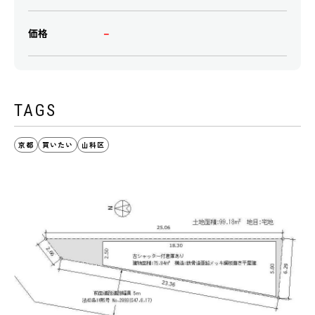
価格
－
TAGS
京都
買いたい
山科区