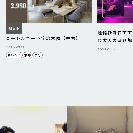
販売中
睦備社員おすす
ローレルコート宇治木幡【中古】
む大人の遊び場「B
BAZAAR」
2026.05.19
2025.03.14
買いたい
京都
宇治