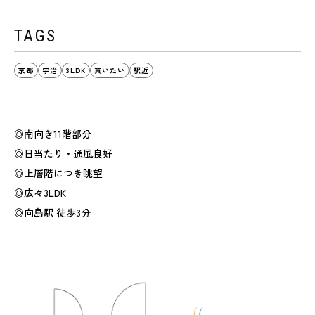
TAGS
京都
宇治
3LDK
買いたい
駅近
◎南向き11階部分
◎日当たり・通風良好
◎上層階につき眺望
◎広々3LDK
◎向島駅 徒歩3分