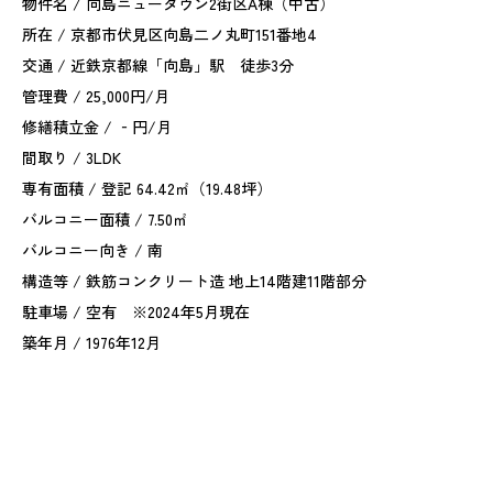
物件名 / 向島ニュータウン2街区A棟（中古）
所在 / 京都市伏見区向島二ノ丸町151番地4
交通 / 近鉄京都線「向島」駅 徒歩3分
管理費 / 25,000円/月
修繕積立金 / ‐円/月
間取り / 3LDK
専有面積 / 登記 64.42㎡（19.48坪）
バルコニー面積 / 7.50㎡
バルコニー向き / 南
構造等 / 鉄筋コンクリート造 地上14階建11階部分
駐車場 / 空有 ※2024年5月現在
築年月 / 1976年12月