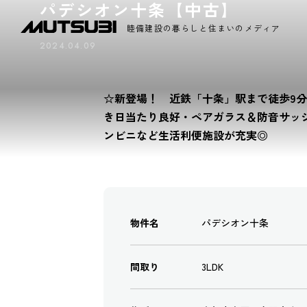
パデシオン十条【中古】
睦備建設の暮らしと住まいのメディア
2024.04.09
☆新登場！ 近鉄「十条」駅まで徒歩9分 
き日当たり良好・ペアガラス＆防音サッ
ンビニなど生活利便施設が充実◎
物件名
パデシオン十条
間取り
3LDK