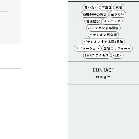
買いたい
下京区
京都
価格4000万円台
売りたい
睦備建設
インテリア
パデシオン京都駅前
パデシオン西京極
パデシオン宇治木幡3番館
リノベーション
空間
リフォーム
3WAY アクセス
4LDK
CONTACT
お問合せ