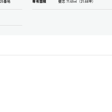
25番地
専有面積
壁芯 71.69㎡（21.68坪）