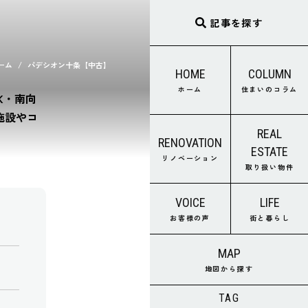
記事を探す
ーム
パデシオン十条【中古】
HOME
COLUMN
ホーム
住まいのコラム
K・南向
施設やコ
REAL
RENOVATION
ESTATE
リノベーション
取り扱い物件
VOICE
LIFE
お客様の声
街と暮らし
MAP
地図から探す
TAG