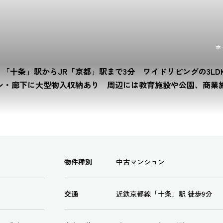
ホ
「十条」駅からJR「京都」駅まで3分 ワイドリビングの3LD
シ・廊下に大型物入収納あり 周辺には教育施設や公園、商業
物件種別
中古マンション
交通
近鉄京都線「十条」駅 徒歩9分