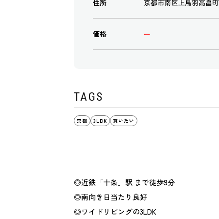
住所
京都市南区上鳥羽高畠町
価格
ー
TAGS
京都
3LDK
買いたい
◎近鉄「十条」駅 まで徒歩9分
◎南向き日当たり良好
◎ワイドリビングの3LDK