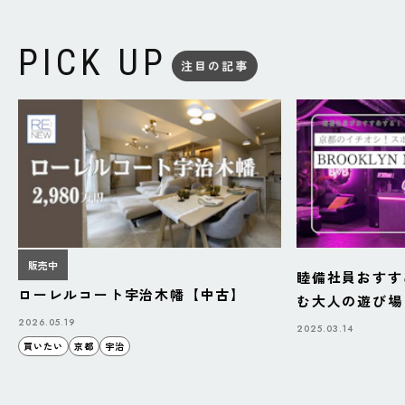
PICK UP
注目の記事
販売中
睦備社員おすす
ローレルコート宇治木幡【中古】
む大人の遊び場「B
BAZAAR」
2026.05.19
2025.03.14
買いたい
京都
宇治