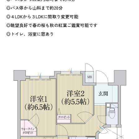
◎バス停から山科まで約20分
◎４LDKから３LDKに間取り変更可能
◎眺望良好で春の桜も秋の紅葉ご鑑賞可能です
◎トイレ、浴室に窓あり