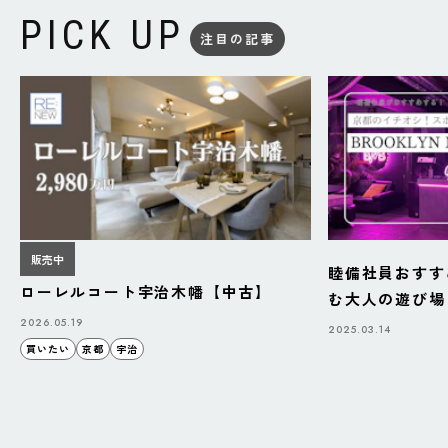
PICK UP
注目の記事
販売中
睦備社員おすす
ローレルコート宇治木幡【中古】
む大人の遊び場「B
BAZAAR」
2026.05.19
2025.03.14
買いたい
京都
宇治