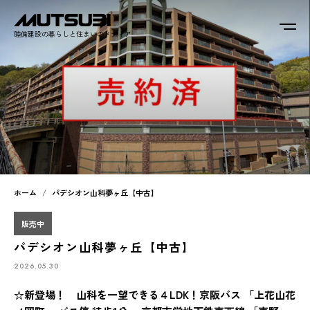
睦備建設の暮らしと住まいのメディア
ホーム
パデシオン山科夢ヶ丘【中古】
販売中
パデシオン山科夢ヶ丘【中古】
2026.05.30
☆新登場！ 山科を一望できる４LDK！京阪バス 「上花山花