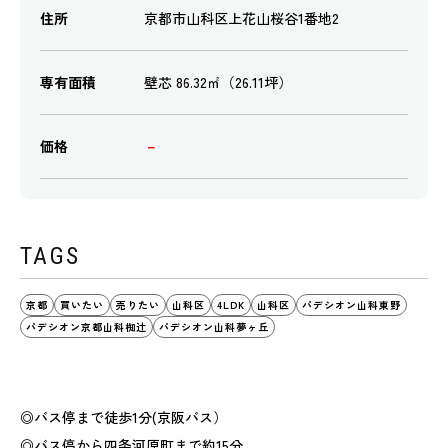
住所
京都市山科区上花山桜谷1番地2
専有面積
壁芯 86.32㎡（26.11坪）
価格
－
TAGS
京都
買いたい
売りたい
山科区
4LDK
山科区
パデシオン山科東野
パデシオン京都山科椥辻
パデシオン山科夢ヶ丘
◎バス停まで徒歩1分(京阪バス）
◎バス停から四条河原町まで約15分