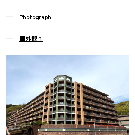
Photograph
■外観１