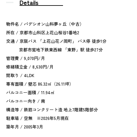
Details
物件名 / パデシオン山科夢ヶ丘（中古）
所在 / 京都市山科区上花山桜谷1番地2
交通 / 京阪バス 「上花山花ノ岡町」 バス停 徒歩1分
京都市営地下鉄東西線 「東野」駅 徒歩27分
管理費 / 9,070円/月
修繕積立金 / 8,630円/月
間取り / 4LDK
専有面積 / 壁芯 86.32㎡（26.11坪）
バルコニー面積 / 11.94㎡
バルコニー向き / 南
構造等 / 鉄筋コンクリート造 地上7階建5階部分
駐車場 / 空無 ※2026年5月現在
築年月 / 2005年3月