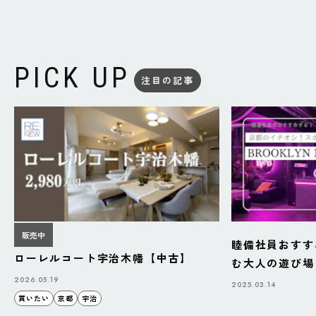
PICK UP
注目の記事
販売中
睦備社員おすす
ローレルコート宇治木幡【中古】
む大人の遊び場「B
BAZAAR」
2026.05.19
2025.03.14
買いたい
京都
宇治