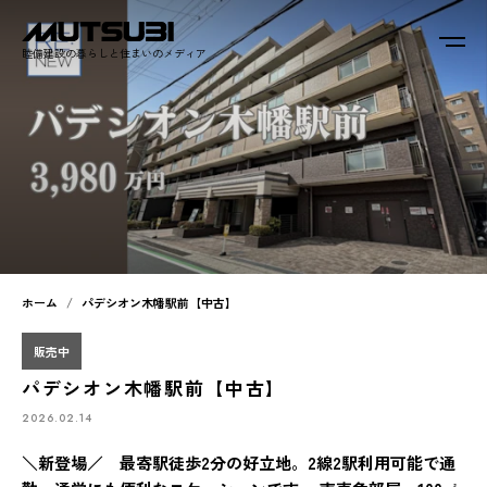
睦備建設の暮らしと住まいのメディア
ホーム
パデシオン木幡駅前【中古】
販売中
パデシオン木幡駅前【中古】
2026.02.14
＼新登場／ 最寄駅徒歩2分の好立地。2線2駅利用可能で通