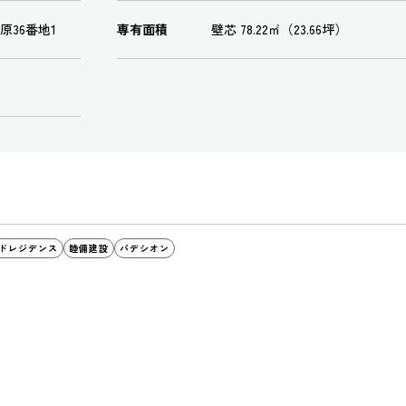
36番地1
専有面積
壁芯 78.22㎡（23.66坪）
ドレジデンス
睦備建設
パデシオン