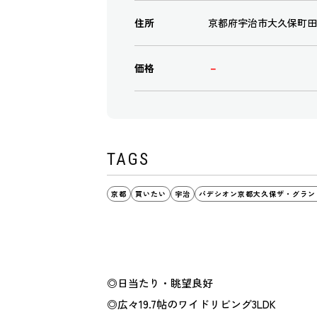
住所
京都府宇治市大久保町田原
価格
－
TAGS
京都
買いたい
宇治
パデシオン京都大久保ザ・グラン
◎日当たり・眺望良好
◎広々19.7帖のワイドリビング3LDK