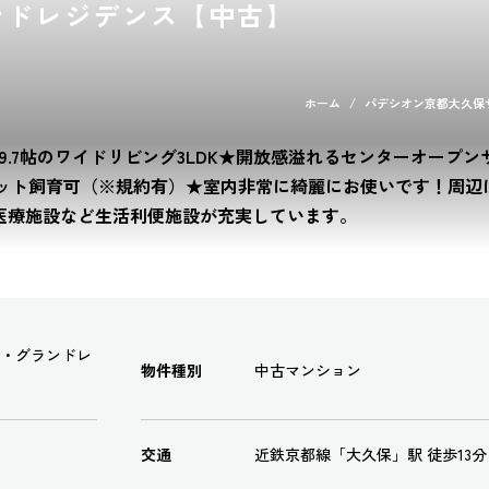
ンドレジデンス【中古】
ホーム
パデシオン京都大久保
.7帖のワイドリビング3LDK★開放感溢れるセンターオープン
ペット飼育可（※規約有）★室内非常に綺麗にお使いです！周辺
医療施設など生活利便施設が充実しています。
・グランドレ
物件種別
中古マンション
交通
近鉄京都線「大久保」駅 徒歩13分