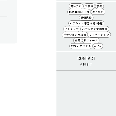
買いたい
下京区
京都
価格4000万円台
売りたい
睦備建設
パデシオン宇治木幡3番館
インテリア
パデシオン京都駅前
パデシオン西京極
リノベーション
空間
リフォーム
3WAY アクセス
4LDK
CONTACT
お問合せ