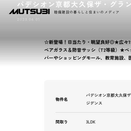
パデシオン京都大久保ザ・グラ
睦備建設の暮らしと住まいのメディア
2025.06.01
☆新登場！日当たり・眺望良好◎★広々19
ペアガラス＆防音サッシ（T2等級）★
パーやショッピングモール、教育施設、
パデシオン京都大久保ザ
物件名
ジデンス
間取り
3LDK