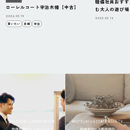
睦備社員おすす
ローレルコート宇治木幡【中古】
む大人の遊び場「B
BAZAAR」
2026.05.19
2025.03.14
買いたい
京都
宇治
MUTSUBI’s RENOVATION
MUTSUBI’s ESTATE AGENCY
睦備建設のリノベーション
睦備建設の不動産仲介