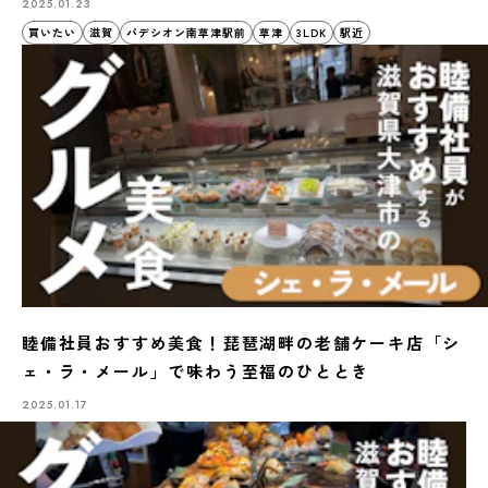
2025.01.23
買いたい
滋賀
パデシオン南草津駅前
草津
3LDK
駅近
睦備社員おすすめ美食！琵琶湖畔の老舗ケーキ店「シ
ェ・ラ・メール」で味わう至福のひととき
2025.01.17