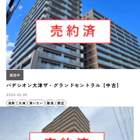
販売中
パデシオン大津ザ・グランドセントラル【中古】
2026.02.08
滋賀
大津
買いたい
築浅
駅近