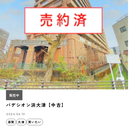
販売中
パデシオン浜大津【中古】
2024.04.15
滋賀
大津
買いたい