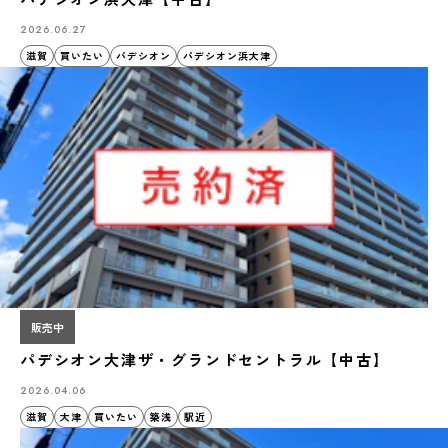
2026.06.27
滋賀
買いたい
パデシオン
パデシオン浜大津
販売中
パデシオン大津ザ・グランドセントラル【中古】
2026.04.06
滋賀
大津
買いたい
築浅
駅近