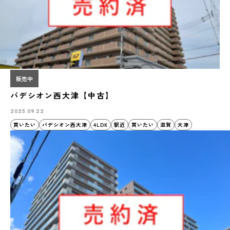
販売中
パデシオン西大津【中古】
2025.09.22
買いたい
パデシオン西大津
4LDK
駅近
買いたい
滋賀
大津