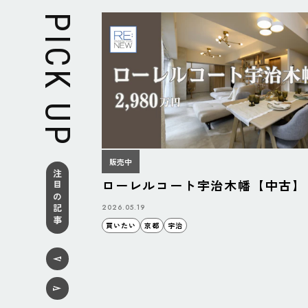
PICK UP
販売中
注目の記事
ローレルコート宇治木幡【中古】
2026.05.19
買いたい
京都
宇治