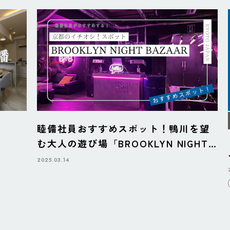
睦備社員おすすめスポット！鴨川を望
む大人の遊び場「BROOKLYN NIGHT
BAZAAR」
2025.03.14