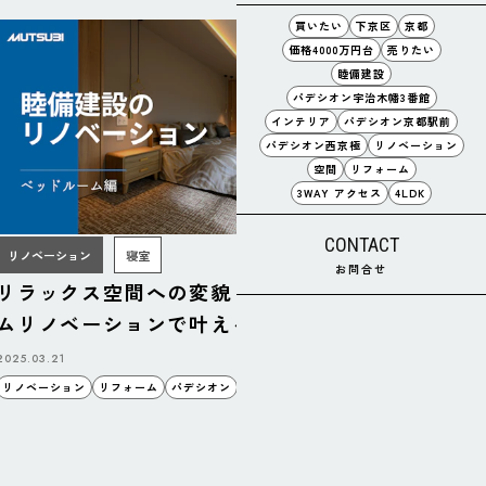
買いたい
下京区
京都
価格4000万円台
売りたい
睦備建設
パデシオン宇治木幡3番館
インテリア
パデシオン京都駅前
パデシオン西京極
リノベーション
空間
リフォーム
3WAY アクセス
4LDK
CONTACT
リノベーション
寝室
お問合せ
リラックス空間への変貌！ベッドルー
リフォー
ムリノベーションで叶える理想の寝室
ダンキッ
2025.03.21
2025.03.14
リノベーション
リフォーム
パデシオン
空間
睦備建設