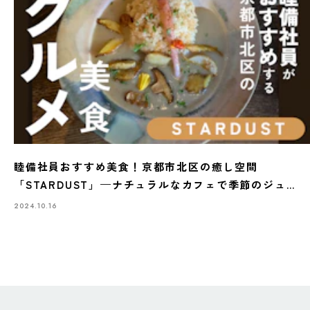
睦備社員おすすめ美食！京都市北区の癒し空間
「STARDUST」—ナチュラルなカフェで季節のジュ
ースとランチを満喫
2024.10.16