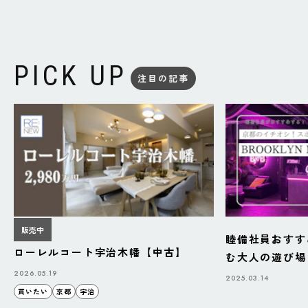
PICK UP
注目の記事
販売中
睦備社員おすす
ローレルコート宇治木幡【中古】
む大人の遊び場「B
BAZAAR」
2026.05.19
2025.03.14
買いたい
京都
宇治