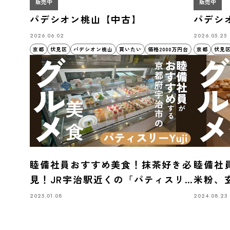
販売中
販売中
パデシオン桃山【中古】
パデシ
2026.06.02
2026.05.25
京都
伏見区
パデシオン桃山
買いたい
価格2000万円台
京都
伏見
睦備社員おすすめ美食！抹茶好き必
睦備社
見！JR宇治駅近くの「パティスリ
米粉、
ーYuji」で極上スイーツを堪能
『KIM
2025.01.08
2024.08.23
ドーナ