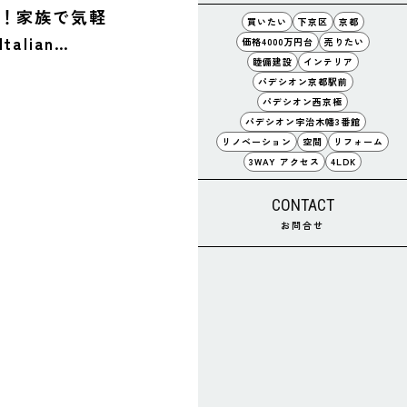
！家族で気軽
買いたい
下京区
京都
lian
価格4000万円台
売りたい
睦備建設
インテリア
 伏見新堀川店」
パデシオン京都駅前
き
パデシオン西京極
パデシオン宇治木幡3番館
リノベーション
空間
リフォーム
3WAY アクセス
4LDK
CONTACT
お問合せ