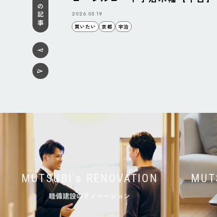
注目の記事
2026.05.19
買いたい
京都
宇治
MUTSUBI’s RENOVATION
MUT
睦備建設のリノベーション