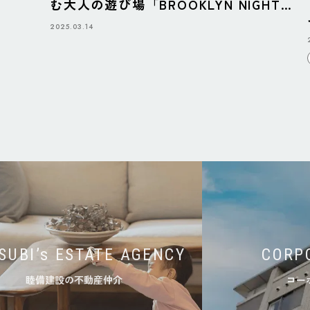
む大人の遊び場「BROOKLYN NIGHT
BAZAAR」
2025.03.14
SUBI’s ESTATE AGENCY
CORP
睦備建設の不動産仲介
コー