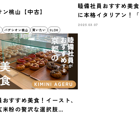
睦備社員おすすめ美食
オン桃山【中古】
に本格イタリアン！「Ita
Kitchen VANSAN
2025.03.07
区
パデシオン桃山
買いたい
3LDK
で味わう至福のひとと
員おすすめ美食！イースト、
玄米粉の贅沢な選択肢
INI AGERU』で味わう特別な
ツ