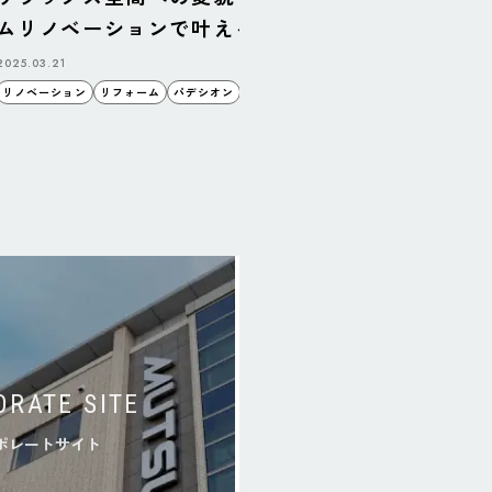
リフォー
ムリノベーションで叶える理想の寝室
ダンキッ
2025.03.21
2025.03.14
リノベーション
リフォーム
パデシオン
空間
睦備建設
ORATE SITE
ポレートサイト