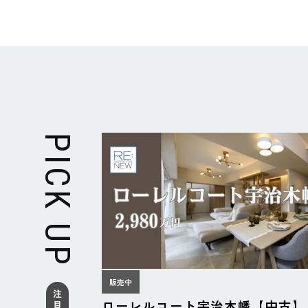
PICK UP
販売中
ローレルコート宇治木幡【中古】