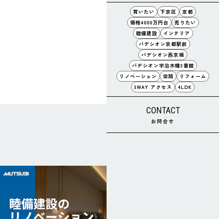
買いたい
下京区
京都
価格4000万円台
売りたい
睦備建設
インテリア
パデシオン京都駅前
パデシオン西京極
パデシオン宇治木幡3番館
リノベーション
空間
リフォーム
3WAY アクセス
4LDK
CONTACT
お問合せ