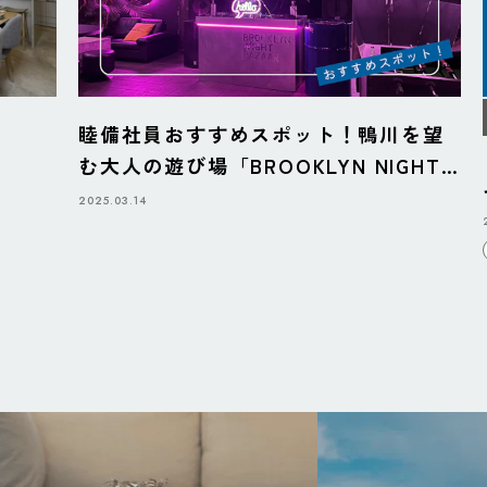
睦備社員おすすめスポット！鴨川を望
む大人の遊び場「BROOKLYN NIGHT
BAZAAR」
2025.03.14