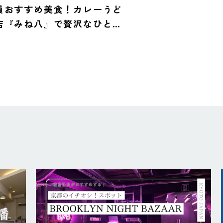
員おすすめ美食！カレーうど
店『みね八』で贅沢なひとと