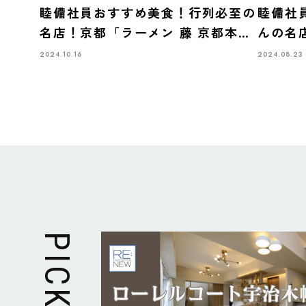
睦備社員おすすめ美食！行列必至の
睦備社
名店！京都「ラーメン 藤 京都本
んの名
店」で特製ラーメンとお得なランチ
き
2024.10.16
2024.08.23
セットを堪能
PICK UP