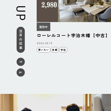
販売中
注目の記事
ローレルコート宇治木幡【中古】
2026.05.19
買いたい
京都
宇治