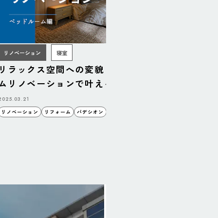
リノベーション
寝室
リラックス空間への変貌！ベッドルー
リフォー
ムリノベーションで叶える理想の寝室
ダンキッ
2025.03.21
2025.03.14
リノベーション
リフォーム
パデシオン
空間
睦備建設