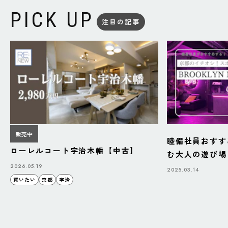
PICK UP
注目の記事
販売中
睦備社員おすす
ローレルコート宇治木幡【中古】
む大人の遊び場「B
BAZAAR」
2026.05.19
2025.03.14
買いたい
京都
宇治