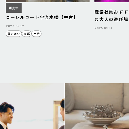
販売中
睦備社員おすす
ローレルコート宇治木幡【中古】
む大人の遊び場「B
BAZAAR」
2026.05.19
2025.03.14
買いたい
京都
宇治