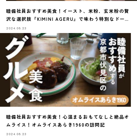
睦備社員おすすめ美食！イースト、米粉、玄米粉の贅
沢な選択肢『KIMINI AGERU』で味わう特別なドーナ
ツ
2024.08.23
睦備社員おすすめ美食！心温まるおもてなしと絶品オ
ムライス！オムライスあらき1960の訪問記
2024.08.23