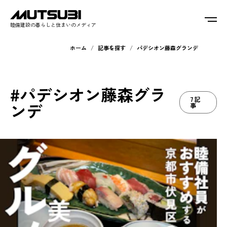
睦備建設の暮らしと住まいのメディア
ホーム
記事を探す
パデシオン藤森グランデ
#パデシオン藤森グラ
7記
ンデ
事