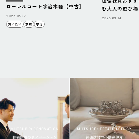
睦備社員おすす
ローレルコート宇治木幡【中古】
む大人の遊び場「B
BAZAAR」
2026.05.19
2025.03.14
買いたい
京都
宇治
MUTSUBI’s RENOVATION
MUTSUBI’s ESTATE AGENCY
睦備建設のリノベーション
睦備建設の不動産仲介