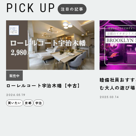
PICK UP
注目の記事
販売中
睦備社員おすす
ローレルコート宇治木幡【中古】
む大人の遊び場「B
BAZAAR」
2026.05.19
2025.03.14
買いたい
京都
宇治