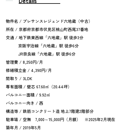
Details
物件名 / プレサンスレジェンド六地蔵（中古）
所在 / 京都府京都市伏見区桃山町西尾37番地
交通 / 地下鉄東西線「六地蔵」駅 徒歩3分
京阪宇治線「六地蔵」駅 徒歩6分
JR奈良線「六地蔵」駅 徒歩6分
管理費 / 8,250円/月
修繕積立金 / 4,390円/月
間取り / 3LDK
専有面積 / 壁芯 67.60㎡（20.44坪）
バルコニー面積 / 9.92㎡
バルコニー向き / 西
構造等 / 鉄筋コンクリート造 地上7階建2階部分
駐車場 / 空無 7,000～15,000円（月額） ※2025年2月現在
築年月 / 2019年5月