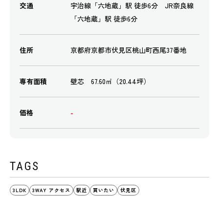
交通
宇治線「六地蔵」駅 徒歩6分 JR奈良線
「六地蔵」駅 徒歩6分
住所
京都府京都市伏見区桃山町西尾37番地
専有面積
壁芯 67.60㎡（20.44坪）
価格
-
TAGS
3LDK
3WAY アクセス
駅近
買いたい
伏見区