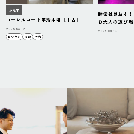
販売中
睦備社員おすす
ローレルコート宇治木幡【中古】
む大人の遊び場「B
BAZAAR」
2026.05.19
2025.03.14
買いたい
京都
宇治