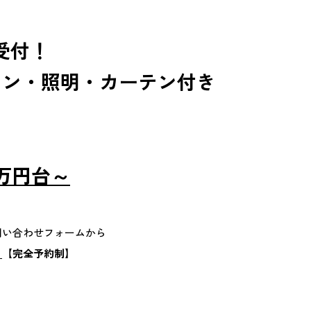
受付！
コン・照明・カーテン付き
！
万円台～
問い合わせフォームから
】
【完全予約制】