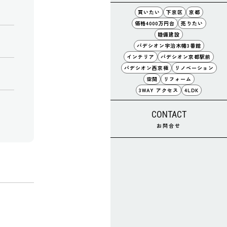
買いたい
下京区
京都
価格4000万円台
売りたい
睦備建設
パデシオン宇治木幡3番館
インテリア
パデシオン京都駅前
パデシオン西京極
リノベーション
空間
リフォーム
3WAY アクセス
4LDK
CONTACT
お問合せ