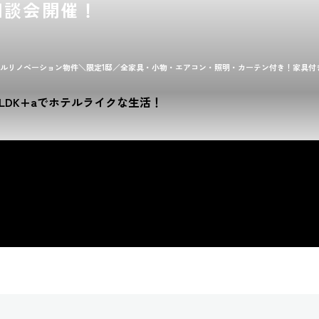
相談会開催！
ルリノベーション物件＼限定1邸／全家具・小物・エアコン・照明・カーテン付き！家具付
1LDK+aでホテルライクな生活！