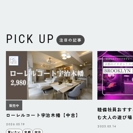
PICK UP
注目の記事
販売中
睦備社員おすす
ローレルコート宇治木幡【中古】
む大人の遊び場「B
BAZAAR」
2026.05.19
2025.03.14
買いたい
京都
宇治