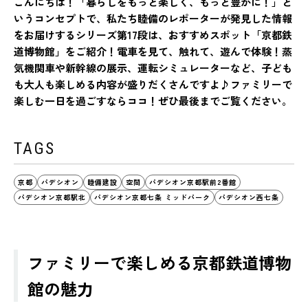
こんにちは！「暮らしをもっと楽しく、もっと豊かに！」と
いうコンセプトで、私たち睦備のレポーターが発見した情報
をお届けするシリーズ第17段は、おすすめスポット「京都鉄
道博物館」をご紹介！電車を見て、触れて、遊んで体験！蒸
気機関車や新幹線の展示、運転シミュレーターなど、子ども
も大人も楽しめる内容が盛りだくさんですよ♪ファミリーで
楽しむ一日を過ごすならココ！ぜひ最後までご覧ください。
TAGS
京都
パデシオン
睦備建設
空間
パデシオン京都駅前2番館
パデシオン京都駅北
パデシオン京都七条 ミッドパーク
パデシオン西七条
ファミリーで楽しめる京都鉄道博物
館の魅力