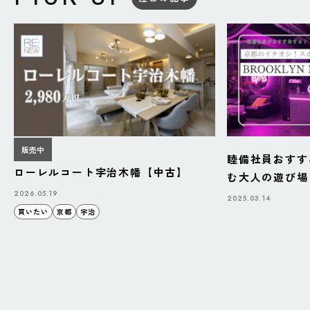
販売中
睦備社員おすす
ローレルコート宇治木幡【中古】
む大人の遊び場「B
BAZAAR」
2026.05.19
2025.03.14
買いたい
京都
宇治