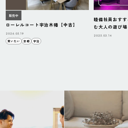
販売中
睦備社員おすす
ローレルコート宇治木幡【中古】
む大人の遊び場「B
BAZAAR」
2026.05.19
2025.03.14
買いたい
京都
宇治