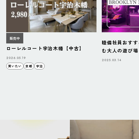
販売中
睦備社員おすす
ローレルコート宇治木幡【中古】
む大人の遊び場「B
BAZAAR」
2026.05.19
2025.03.14
買いたい
京都
宇治