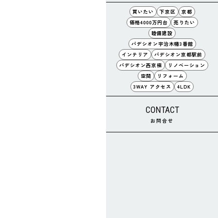
買いたい
下京区
京都
価格4000万円台
売りたい
睦備建設
パデシオン宇治木幡3番館
インテリア
パデシオン京都駅前
パデシオン西京極
リノベーション
空間
リフォーム
3WAY アクセス
4LDK
CONTACT
お問合せ